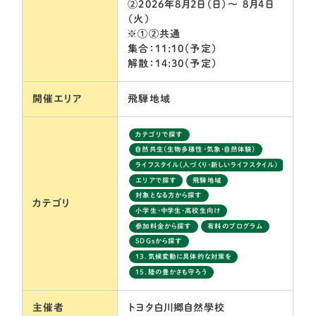
②2026年8月2日（日）～ 8月4日
（火）
※①②共通
集合：11:10（予定）
解散：14:30（予定）
開催エリア
飛騨地域
カテゴリで探す
自然共生（生物多様性・気象・自然体験）
ライフスタイル（人づくり・新しいライフスタイル）
エリアで探す
飛騨地域
対象となる方から探す
カテゴリ
小学生・中学生・高校生向け
参加料金から探す
有料のプログラム
SDGsから探す
13．気候変動に具体的な対策を
15．陸の豊かさも守ろう
主催者
トヨタ白川郷自然學校