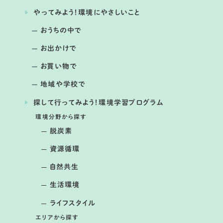
やってみよう！環境にやさしいこと
おうちの中で
お出かけで
毎月第4日曜日 （12月はお休み 公園の行事などにより
開催日の変更あり）
お買い物で
ままず調査団
地域や学校で
提供：国営木曽三川公園アクアワールド水郷パークセンタ
探して行ってみよう！環境学習プログラム
ー
環境分野から探す
脱炭素
資源循環
自然共生
生活環境
ライフスタイル
エリアから探す