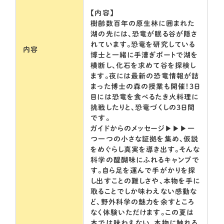
【内容】
樹齢数百年の原生林に囲まれた
湖の先には、恐竜が眠る谷が隠さ
れています。恐竜を研究している
内容
博士と一緒に手漕ぎボートで湖を
横断し、化石を求めて谷を探検し
ます。夜には最新の恐竜情報が詰
まった博士の森の授業も開催！3日
目には恐竜を食べるたき火料理に
挑戦したりと、恐竜づくしの3日間
です。
ガイドからのメッセージ▶▶▶一
つ一つの小さな証拠を集め、仮説
をめぐらし真実を導き出す。そんな
科学の醍醐味にふれるキャンプで
す。自ら足を運んで手がかりを探
し出すことの難しさや、本物を手に
取ることでしか味わえない感動な
ど、野外科学の魅力を余すところ
なく体験いただけます。この夏は
本では味わえない、本物に触れる