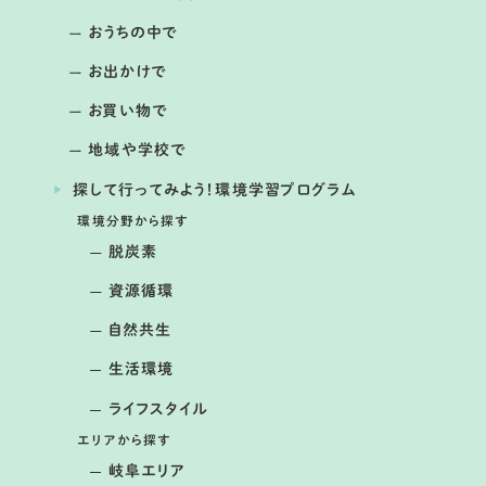
おうちの中で
お出かけで
毎月第4日曜日 （12月はお休み 公園の行事などにより
開催日の変更あり）
お買い物で
ままず調査団
地域や学校で
提供：国営木曽三川公園アクアワールド水郷パークセンタ
探して行ってみよう！環境学習プログラム
ー
環境分野から探す
脱炭素
資源循環
自然共生
生活環境
ライフスタイル
エリアから探す
岐阜エリア