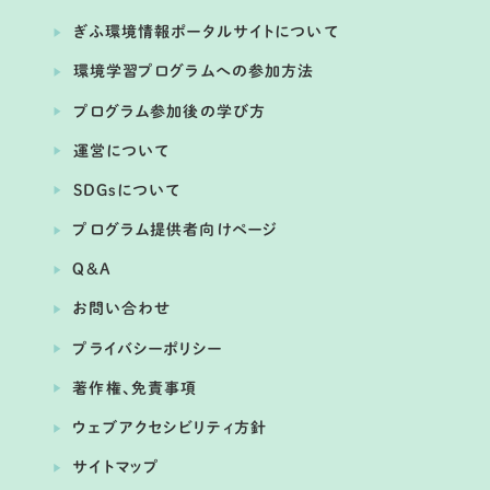
２６ in ぎふ
ぎふ環境情報ポータルサイトについて
提供：国立大学法人東海国立大学機構 岐阜大学
環境学習プログラムへの参加方法
プログラム参加後の学び方
運営について
SDGsについて
プログラム提供者向けページ
Q&A
お問い合わせ
プライバシーポリシー
開催日： 2026年06月08日
著作権、免責事項
くるる ぎふ地域志向塾 世界農業遺産
ウェブアクセシビリティ方針
「清流長良川の鮎」
サイトマップ
提供：岐阜大学・十六銀行産学連携プロジェクト くるる