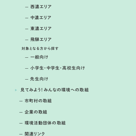
西濃エリア
開催日： 2026年04月05日～2026年04月06日
中濃エリア
第2回 春の湿地観察会＆ミニコンサー
ト
東濃エリア
提供：大森奥山湿地群を守る会
飛騨エリア
対象となる方から探す
一般向け
小学生・中学生・高校生向け
先生向け
見てみよう！みんなの環境への取組
市町村の取組
企業の取組
環境活動団体の取組
開催日： 2026年03月19日
関連リンク
第4回 応用気象シンポジウム ２０