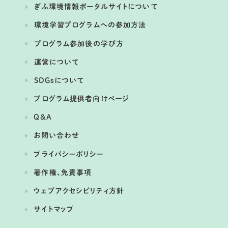
ぎふ環境情報ポータルサイトについて
提供：国立大学法人東海国立大学機構 岐阜大学
環境学習プログラムへの参加方法
プログラム参加後の学び方
運営について
SDGsについて
プログラム提供者向けページ
Q&A
お問い合わせ
プライバシーポリシー
開催日： 2026年06月08日
著作権、免責事項
くるる ぎふ地域志向塾 世界農業遺産
ウェブアクセシビリティ方針
「清流長良川の鮎」
サイトマップ
提供：岐阜大学・十六銀行産学連携プロジェクト くるる
セミナー