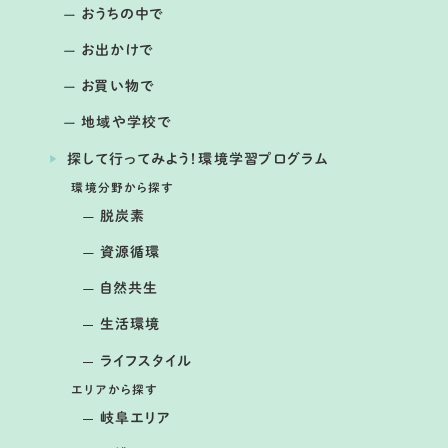
おうちの中で
お出かけで
毎月第4日曜日 （12月はお休み 公園の行事などにより
開催日の変更あり）
お買い物で
ままず調査団
地域や学校で
提供：国営木曽三川公園アクアワールド水郷パークセンタ
探して行ってみよう！環境学習プログラム
ー
環境分野から探す
脱炭素
資源循環
自然共生
生活環境
ライフスタイル
エリアから探す
岐阜エリア