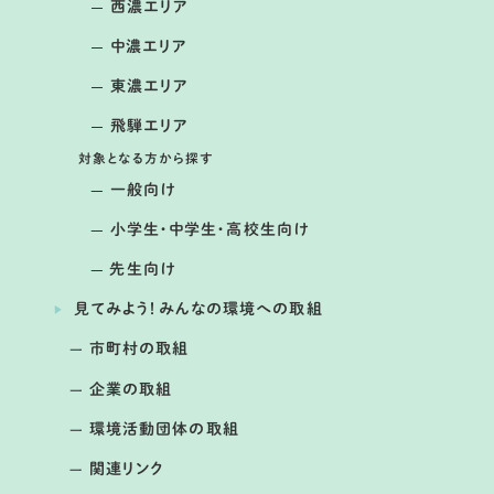
西濃エリア
開催日： 2026年04月05日～2026年04月06日
中濃エリア
第2回 春の湿地観察会＆ミニコンサー
ト
東濃エリア
提供：大森奥山湿地群を守る会
飛騨エリア
対象となる方から探す
一般向け
小学生・中学生・高校生向け
先生向け
見てみよう！みんなの環境への取組
市町村の取組
企業の取組
環境活動団体の取組
開催日： 2026年03月19日
関連リンク
第4回 応用気象シンポジウム ２０
２６ in ぎふ