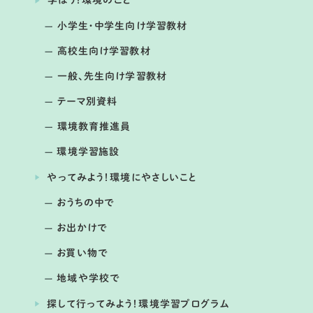
学ぼう！環境のこと
トンボから見た水辺環境の変化とこれ
から私たちにできること
小学生・中学生向け学習教材
高校生向け学習教材
一般、先生向け学習教材
テーマ別資料
環境教育推進員
環境学習施設
やってみよう！環境にやさしいこと
おうちの中で
お出かけで
毎月第4日曜日 （12月はお休み 公園の行事などにより
開催日の変更あり）
お買い物で
ままず調査団
地域や学校で
提供：国営木曽三川公園アクアワールド水郷パークセンタ
探して行ってみよう！環境学習プログラム
ー