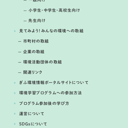
小学生・中学生・高校生向け
先生向け
見てみよう！みんなの環境への取組
市町村の取組
企業の取組
環境活動団体の取組
開催日： 2026年03月19日
関連リンク
第4回 応用気象シンポジウム ２０
２６ in ぎふ
ぎふ環境情報ポータルサイトについて
提供：国立大学法人東海国立大学機構 岐阜大学
環境学習プログラムへの参加方法
プログラム参加後の学び方
運営について
SDGsについて