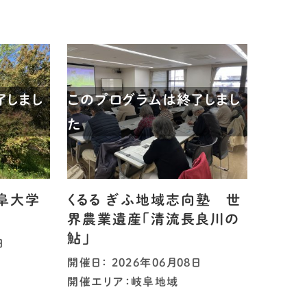
了しまし
このプログラムは終了しまし
た
岐阜大学
くるる ぎふ地域志向塾 世
界農業遺産「清流長良川の
鮎」
日
開催日： 2026年06月08日
開催エリア：岐阜地域