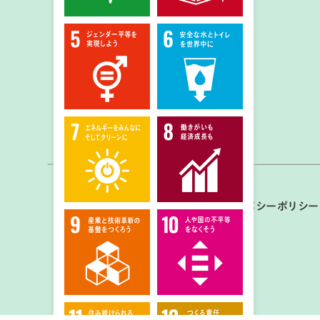
8月29日～30日
ヤマナビキャンプ2026
提供：一般社団法人山学
プライバシーポリシー
開催日： 2026年09月29日
くるる自然塾 ～in 岐阜大
学キャンパス～
提供：岐阜大学・十六銀行地域産学連
携プロジェクト くるるセミナー