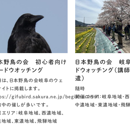
本野鳥の会 初心者向け
日本野鳥の会 岐
ードウオッチング
ドウォッチング（講
遣）
細は、日本野鳥の会岐阜のウェ
サイトに掲載します。
随時
ps://gifubird.sakura.ne.jp/beginner.html
開催エリア：岐阜地域・西
前中の催しが多いです。
中濃地域・東濃地域・飛
催エリア：岐阜地域、西濃地域、
濃地域、東濃地域、飛騨地域