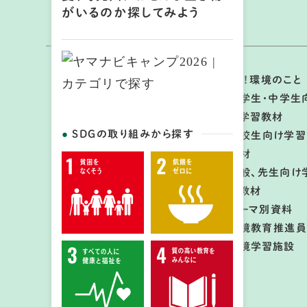
がいるのか探してみよう
ホーム
学ぼう！環境のこと
トピックス
小学生・中学生
ぎふエコアクション
け学習教材
SDGの取り組みから探す
岐阜県の環境情報
高校生向け学習
教材
一般、先生向け
開催日： 2026年07月25日～2026年
習教材
07月26日 、 2026年08月22日～
テーマ別資料
2026年08月23日
環境教育推進員
雨天時：
環境学習施設
①2026年7月25日～26日→2026年
8月1日～2日
②2026年8月22日～23日→2026年