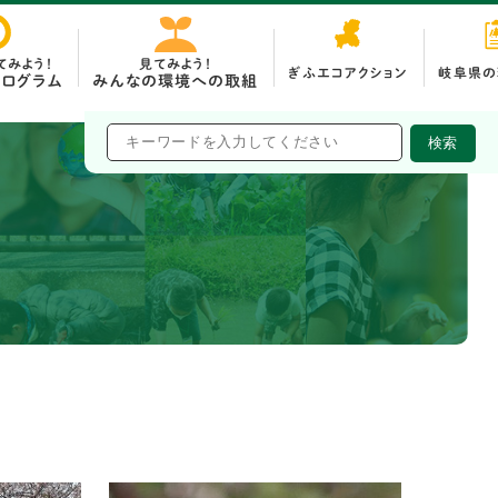
てみよう！
見てみよう！
ぎふエコアクション
岐阜県の
みんなの環境への取組
ログラム
市町村の取組
検索
企業の取組
環境活動団体の取組
関連リンク