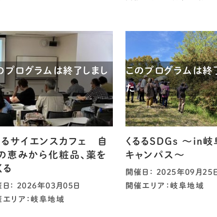
のプログラムは終了しまし
このプログラムは終
た
るるサイエンスカフェ 自
くるるSDGs ～in
の恵みから化粧品、薬を
キャンパス～
くる
開催日： 2025年09月25
日： 2026年03月05日
開催エリア：岐阜地域
催エリア：岐阜地域