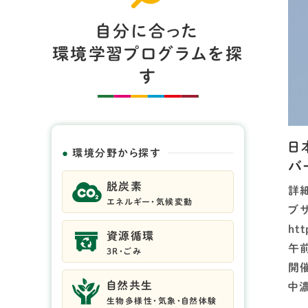
自分に合った
環境学習プログラムを探
す
日
環境分野から探す
バ
脱炭素
詳
エネルギー・気候変動
ブ
htt
資源循環
午
3R・ごみ
開
自然共生
中
生物多様性・気象・自然体験