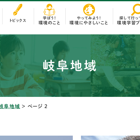
探して行っ
やってみよう！
学ぼう！
トピックス
環境学習プ
環境にやさしいこと
環境のこと
小学生・中学生向け学習教材
おうちの中で
高校生向け学習教材
お買い物で
岐阜地域
一般・先生向け学習教材
お出かけで
テーマ別資料
地域や学校で
環境教育推進員
岐阜地域
＞
ページ 2
環境学習施設