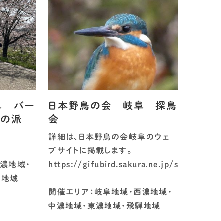
阜 バー
日本野鳥の会 岐阜 探鳥
師の派
会
詳細は、日本野鳥の会岐阜のウェ
ブサイトに掲載します。
濃地域・
https://gifubird.sakura.ne.jp/schedule.h
騨地域
開催エリア：岐阜地域・西濃地域・
中濃地域・東濃地域・飛騨地域