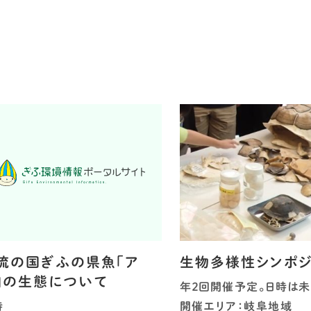
流の国ぎふの県魚「ア
生物多様性シンポ
」の生態について
年２回開催予定。日時は
時
開催エリア：岐阜地域