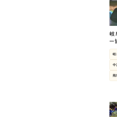
岐
ー
岐
中
飛