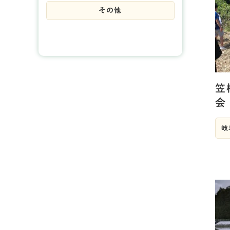
その他
笠
会
岐