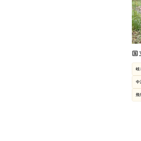
国
岐
中
飛