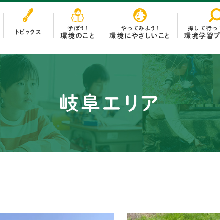
探して行っ
やってみよう！
学ぼう！
トピックス
環境学習プ
環境にやさしいこと
環境のこと
小学生・中学生向け学習教材
おうちの中で
高校生向け学習教材
お買い物で
岐阜エリア
一般・先生向け学習教材
お出かけで
テーマ別資料
地域や学校で
環境教育推進員
環境学習施設