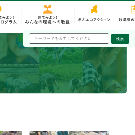
てみよう！
見てみよう！
ぎふエコアクション
岐阜県の
みんなの環境への取組
ログラム
市町村の取組
検索
企業の取組
環境活動団体の取組
関連リンク